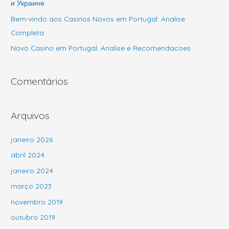
и Украине
p
Bem-vindo aos Casinos Novos em Portugal: Analise
o
Completa
r
Novo Casino em Portugal: Analise e Recomendacoes
:
Comentários
Arquivos
janeiro 2026
abril 2024
janeiro 2024
março 2023
novembro 2019
outubro 2019