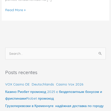
Read More »
P
e
s
Posts recentes
q
u
VOX Casino DE ️ Deutschlands ️ Casino Vox 2026
i
Казино Риобет промокод 2025 с бездепозитным бонусом и
s
фриспинамиRiobet промокод
a
Грузоперевозки в Кременчуге: надёжная доставка по городу
r