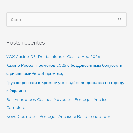
P
e
s
Posts recentes
q
u
VOX Casino DE ️ Deutschlands ️ Casino Vox 2026
i
Казино Риобет промокод 2025 с бездепозитным бонусом и
s
фриспинамиRiobet промокод
a
Грузоперевозки в Кременчуге: надёжная доставка по городу
r
и Украине
p
Bem-vindo aos Casinos Novos em Portugal: Analise
o
Completa
r
Novo Casino em Portugal: Analise e Recomendacoes
: