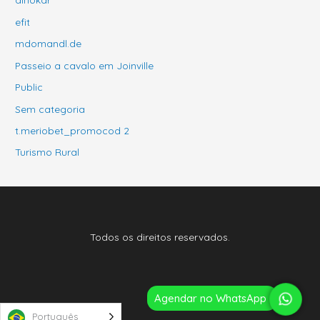
efit
mdomandl.de
Passeio a cavalo em Joinville
Public
Sem categoria
t.meriobet_promocod 2
Turismo Rural
Todos os direitos reservados.
Agendar no WhatsApp
Português