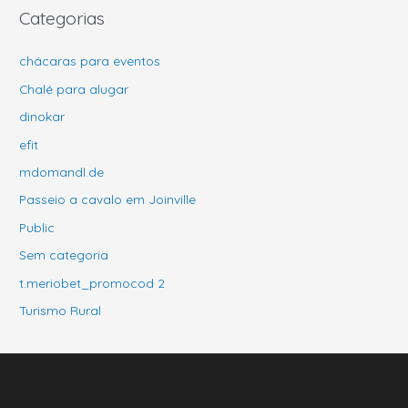
Categorias
chácaras para eventos
Chalé para alugar
dinokar
efit
mdomandl.de
Passeio a cavalo em Joinville
Public
Sem categoria
t.meriobet_promocod 2
Turismo Rural