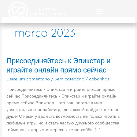
Ir
Menu
para
o
conteúdo
março 2023
Присоединяйтесь к Эпикстар и
Присоединяйтесь
к
играйте онлайн прямо сейчас
Эпикстар
Deixe um comentário
/
Sem categoria
/
cabanhas
и
играйте
Присоединяйтесь к Эпикстар и играйте онлайн прямо
онлайн
сейчас Присоединяйтесь к Эпикстар и играйте онлайн
прямо
прямо сейчас Эпикстар – это ваш портал в мир
сейчас
увлекательных онлайн-игр, где каждый найдет что-то по
душе! С нами у вас есть возможность не только играть в
любимые игры, но и стать частью дружного сообщества
геймеров, которым интересны те же хобби. […]