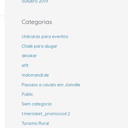
outubro 2019
Categorias
chácaras para eventos
Chalé para alugar
dinokar
efit
mdomandl.de
Passeio a cavalo em Joinville
Public
Sem categoria
t.meriobet_promocod 2
Turismo Rural