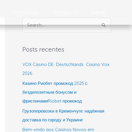
Quem Somos
Serviços
Galeria
P
e
s
Posts recentes
q
u
VOX Casino DE ️ Deutschlands ️ Casino Vox
i
2026
s
Казино Риобет промокод 2025 с
a
бездепозитным бонусом и
r
фриспинамиRiobet промокод
p
Грузоперевозки в Кременчуге: надёжная
o
доставка по городу и Украине
r
Bem-vindo aos Casinos Novos em