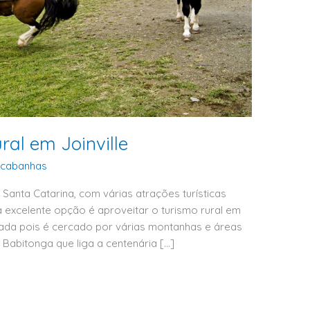
ral em Joinville
/
cabanhas
 Santa Catarina, com várias atrações turísticas
a excelente opção é aproveitar o turismo rural em
legiada pois é cercado por várias montanhas e áreas
Babitonga que liga a centenária […]