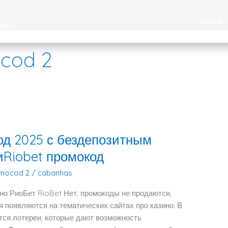
Home
cod 2
од 2025 с бездепозитным
Riobet промокод
omocod 2
/
cabanhas
но РиоБет RioBet Нет, промокоды не продаются,
я появляются на тематических сайтах про казино. В
тся лотереи, которые дают возможность