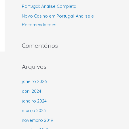
:
Portugal: Analise Completa
Novo Casino em Portugal: Analise e
Recomendacoes
Comentários
Arquivos
janeiro 2026
abril 2024
janeiro 2024
março 2023
novembro 2019