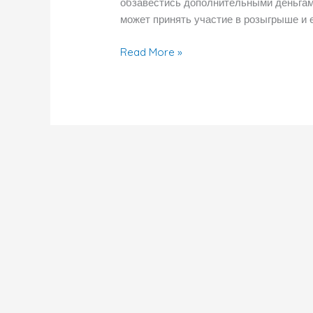
обзавестись дополнительными деньгам
фриспинамиRiobet
может принять участие в розыгрыше и е
промокод
Read More »