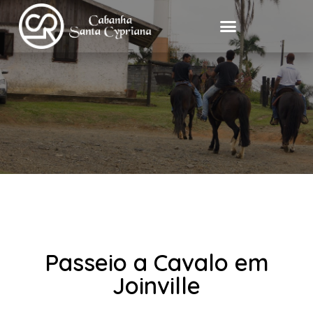
Ir
Menu
para
o
conteúdo
Passeio a Cavalo em
Joinville